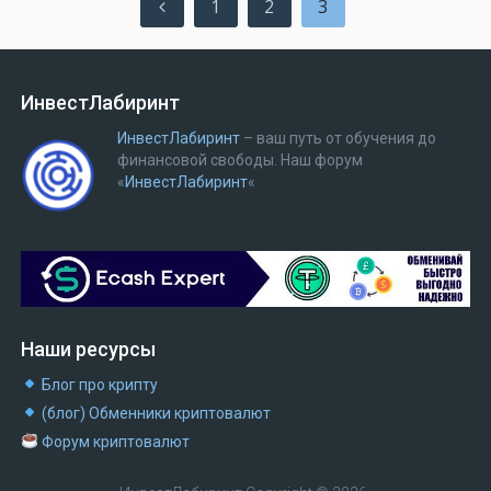
1
2
3
записей
ИнвестЛабиринт
ИнвестЛабиринт
– ваш путь от обучения до
финансовой свободы.
Наш форум
«
ИнвестЛабиринт
«
Наши ресурсы
Блог про крипту
(блог) Обменники криптовалют
Форум криптовалют