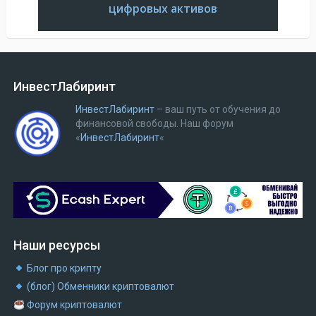
цифровых активов
ИнвестЛабиринт
ИнвестЛабиринт
– ваш путь от обучения до
финансовой свободы.
Наш форум
«
ИнвестЛабиринт
«
Наши ресурсы
Блог про крипту
(блог) Обменники криптовалют
Форум криптовалют