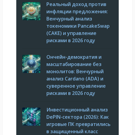
Реальный доход против
инфляции предложения:
Венчурный анализ
токеномики PancakeSwap
(CAKE) и управление
рисками в 2026 году
Ончейн-демократия и
масштабирование без
монолитов: Венчурный
анализ Cardano (ADA) и
суверенное управление
рисками в 2026 году
Инвестиционный анализ
DePIN-сектора (2026): Как
игровые ПК превратились
в защищенный класс