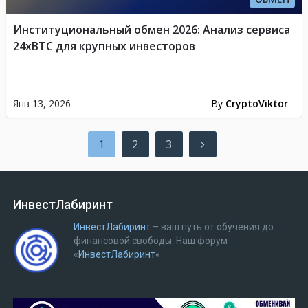
Институциональный обмен 2026: Анализ сервиса
24xBTC для крупных инвесторов
Янв 13, 2026
By
CryptoViktor
Пагинация
1
2
3
записей
ИнвестЛабиринт
ИнвестЛабиринт
– ваш путь от обучения до
финансовой свободы.
Наш форум
«
ИнвестЛабиринт
«