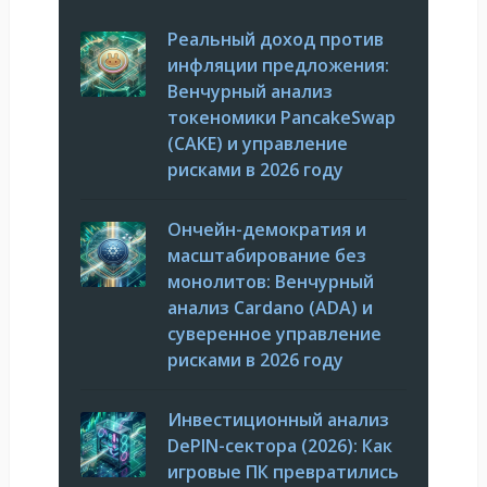
Реальный доход против
инфляции предложения:
Венчурный анализ
токеномики PancakeSwap
(CAKE) и управление
рисками в 2026 году
Ончейн-демократия и
масштабирование без
монолитов: Венчурный
анализ Cardano (ADA) и
суверенное управление
рисками в 2026 году
Инвестиционный анализ
DePIN-сектора (2026): Как
игровые ПК превратились