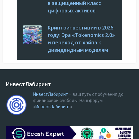
в защищенный класс
цифровых активов
Криптоинвестиции в 2026
году: Эра «Tokenomics 2.0»
и переход от хайпа к
дивидендным моделям
ИнвестЛабиринт
ИнвестЛабиринт
– ваш путь от обучения до
финансовой свободы.
Наш форум
«
ИнвестЛабиринт
«