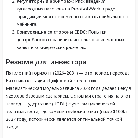
Регуляторный арбитраж:
Риск введения
«углеродных налогов» на Proof-of-Work в ряде
юрисдикций может временно снижать прибыльность
майнинга.
Конкуренция со стороны CBDC:
Попытки
центробанков ограничить использование частных
валют в коммерческих расчетах.
Резюме для инвестора
Пятилетний горизонт (2026–2031) — это период перехода
Биткоина к стадии
«Цифровой зрелости»
.
Математическая модель халвинга 2028 года делает цену в
$250,000
базовым сценарием. Основная стратегия на этот
период — удержание (HODL) с учетом циклической
волатильности, где каждый глубокий откат (ниже $100k в
2027 году) исторически является оптимальной точкой
входа.