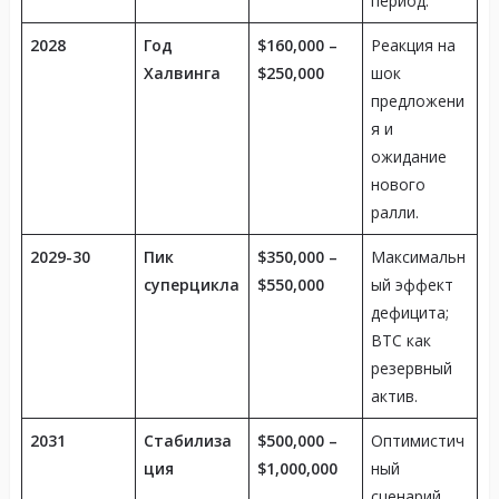
период.
2028
Год
$160,000 –
Реакция на
Халвинга
$250,000
шок
предложени
я и
ожидание
нового
ралли.
2029-30
Пик
$350,000 –
Максимальн
суперцикла
$550,000
ый эффект
дефицита;
BTC как
резервный
актив.
2031
Стабилиза
$500,000 –
Оптимистич
ция
$1,000,000
ный
сценарий