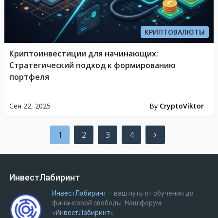
КРИПТОВАЛЮТЫ
Криптоинвестиции для начинающих:
Стратегический подход к формированию
портфеля
Сен 22, 2025
By
CryptoViktor
Пагинация
1
2
3
4
записей
ИнвестЛабиринт
ИнвестЛабиринт
– ваш путь от обучения до
финансовой свободы.
Наш форум
«
ИнвестЛабиринт
«