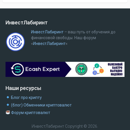
ИнвестЛабиринт
ИнвестЛабиринт
– ваш путь от обучения до
финансовой свободы.
Наш форум
«
ИнвестЛабиринт
«
Наши ресурсы
Блог про крипту
(блог) Обменники криптовалют
Форум криптовалют
ИнвестЛабиринт
Copyright © 2026.