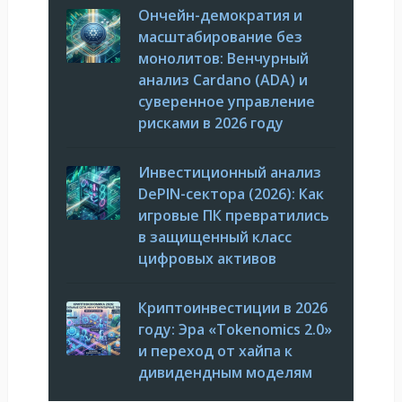
Ончейн-демократия и
масштабирование без
монолитов: Венчурный
анализ Cardano (ADA) и
суверенное управление
рисками в 2026 году
Инвестиционный анализ
DePIN-сектора (2026): Как
игровые ПК превратились
в защищенный класс
цифровых активов
Криптоинвестиции в 2026
году: Эра «Tokenomics 2.0»
и переход от хайпа к
дивидендным моделям