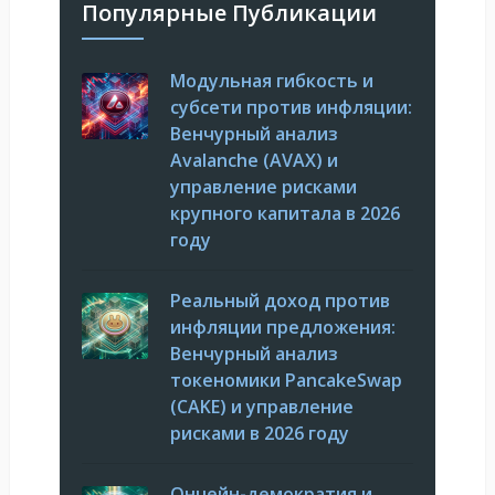
Популярные Публикации
Модульная гибкость и
субсети против инфляции:
Венчурный анализ
Avalanche (AVAX) и
управление рисками
крупного капитала в 2026
году
Реальный доход против
инфляции предложения:
Венчурный анализ
токеномики PancakeSwap
(CAKE) и управление
рисками в 2026 году
Ончейн-демократия и