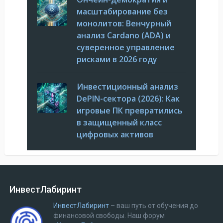
масштабирование без
монолитов: Венчурный
анализ Cardano (ADA) и
суверенное управление
рисками в 2026 году
Инвестиционный анализ
DePIN-сектора (2026): Как
игровые ПК превратились
в защищенный класс
цифровых активов
ИнвестЛабиринт
ИнвестЛабиринт
– ваш путь от обучения до
финансовой свободы.
Наш форум