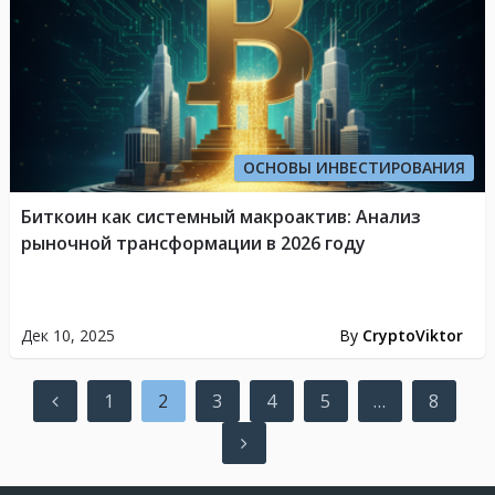
ОСНОВЫ ИНВЕСТИРОВАНИЯ
Биткоин как системный макроактив: Анализ
рыночной трансформации в 2026 году
Дек 10, 2025
By
CryptoViktor
Пагинация
1
2
3
4
5
…
8
записей