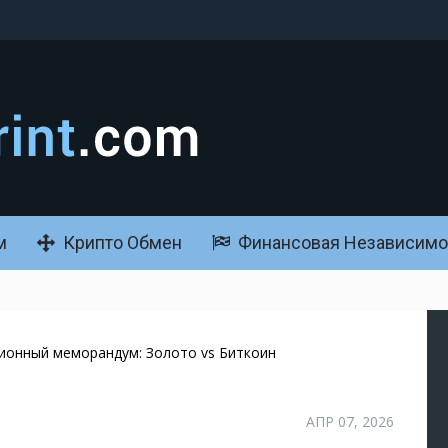
м
Крипто Обмен
Финансовая Независимо
ионный меморандум: Золото vs Биткоин
АПР 07, 2026