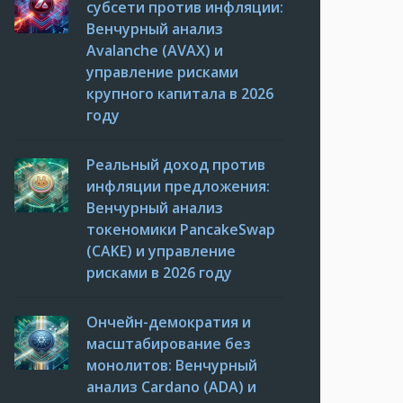
субсети против инфляции:
Венчурный анализ
Avalanche (AVAX) и
управление рисками
крупного капитала в 2026
году
Реальный доход против
инфляции предложения:
Венчурный анализ
токеномики PancakeSwap
(CAKE) и управление
рисками в 2026 году
Ончейн-демократия и
масштабирование без
монолитов: Венчурный
анализ Cardano (ADA) и