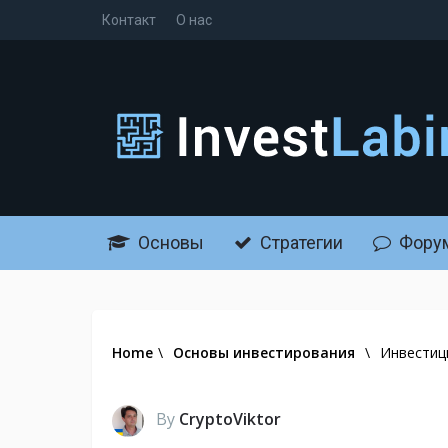
Контакт
О нас
Основы
Стратегии
Фору
Home
\
Основы инвестирования
\
Инвестиц
By
CryptoViktor