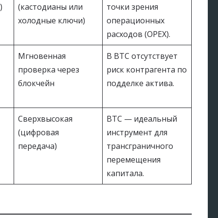
)
(кастодианы или
точки зрения
холодные ключи)
операционных
расходов (OPEX).
Мгновенная
В BTC отсутствует
проверка через
риск контрагента по
блокчейн
подделке актива.
Сверхвысокая
BTC — идеальный
(цифровая
инструмент для
передача)
трансграничного
перемещения
капитала.