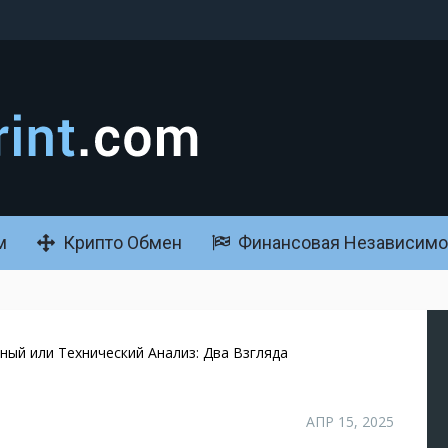
м
Крипто Обмен
Финансовая Независимо
ый или Технический Анализ: Два Взгляда
АПР 15, 2025