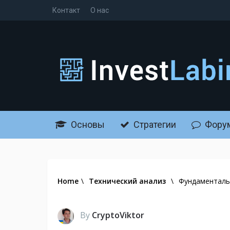
Контакт
О нас
Основы
Стратегии
Фору
Home
\
Технический анализ
\
Фундаментальн
By
CryptoViktor