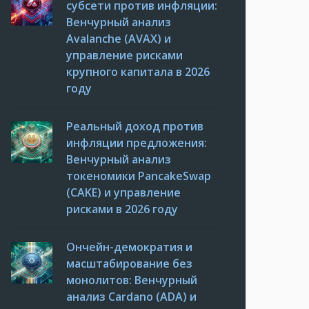
субсети против инфляции:
Венчурный анализ
Avalanche (AVAX) и
управление рисками
крупного капитала в 2026
году
Реальный доход против
инфляции предложения:
Венчурный анализ
токеномики PancakeSwap
(CAKE) и управление
рисками в 2026 году
Ончейн-демократия и
масштабирование без
монолитов: Венчурный
анализ Cardano (ADA) и