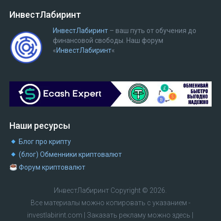
ИнвестЛабиринт
ИнвестЛабиринт
– ваш путь от обучения до
финансовой свободы.
Наш форум
«
ИнвестЛабиринт
«
Наши ресурсы
Блог про крипту
(блог) Обменники криптовалют
Форум криптовалют
ИнвестЛабиринт
Copyright © 2026.
Все материалы можно копировать с указанием -
investlabirint.com
|
Заказать рекламу можно здесь
|