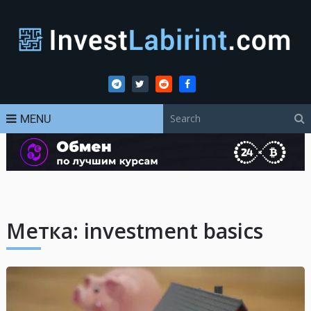
MENU
Метка:
investment basics