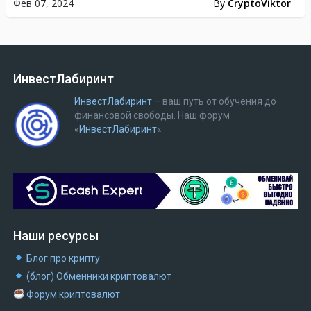
Фев 07, 2024
By
CryptoViktor
ИнвестЛабиринт
ИнвестЛабиринт
– ваш путь от обучения до
финансовой свободы.
Наш форум
«
ИнвестЛабиринт
«
Наши ресурсы
Блог про крипту
(блог) Обменники криптовалют
Форум криптовалют