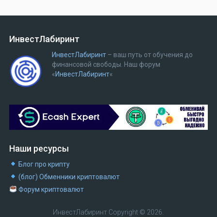
ИнвестЛабиринт
ИнвестЛабиринт
– ваш путь от обучения до
финансовой свободы.
Наш форум
«
ИнвестЛабиринт
«
Наши ресурсы
Блог про крипту
(блог) Обменники криптовалют
Форум криптовалют
ИнвестЛабиринт
Copyright © 2026.