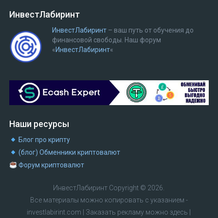
ИнвестЛабиринт
ИнвестЛабиринт
– ваш путь от обучения до
финансовой свободы.
Наш форум
«
ИнвестЛабиринт
«
Наши ресурсы
Блог про крипту
(блог) Обменники криптовалют
Форум криптовалют
ИнвестЛабиринт
Copyright © 2026.
Все материалы можно копировать с указанием -
investlabirint.com
|
Заказать рекламу можно здесь
|