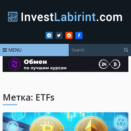
MENU
Метка:
ETFs