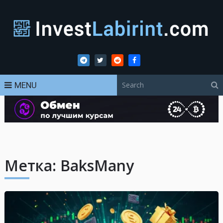
MENU
Метка:
BaksMany