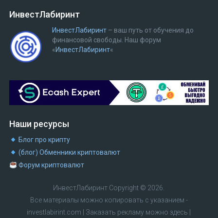
ИнвестЛабиринт
ИнвестЛабиринт
– ваш путь от обучения до
финансовой свободы.
Наш форум
«
ИнвестЛабиринт
«
Наши ресурсы
Блог про крипту
(блог) Обменники криптовалют
Форум криптовалют
ИнвестЛабиринт
Copyright © 2026.
Все материалы можно копировать с указанием -
investlabirint.com
|
Заказать рекламу можно здесь
|