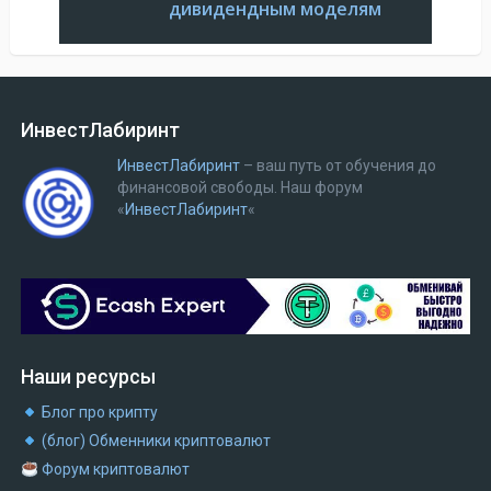
дивидендным моделям
ИнвестЛабиринт
ИнвестЛабиринт
– ваш путь от обучения до
финансовой свободы.
Наш форум
«
ИнвестЛабиринт
«
Наши ресурсы
Блог про крипту
(блог) Обменники криптовалют
Форум криптовалют