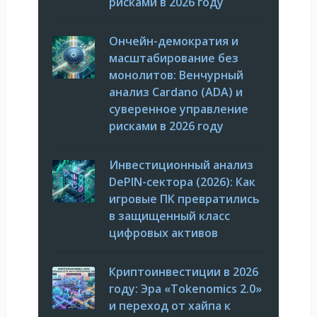
рисками в 2026 году
Ончейн-демократия и
масштабирование без
монолитов: Венчурный
анализ Cardano (ADA) и
суверенное управление
рисками в 2026 году
Инвестиционный анализ
DePIN-сектора (2026): Как
игровые ПК превратились
в защищенный класс
цифровых активов
Криптоинвестиции в 2026
году: Эра «Tokenomics 2.0»
и переход от хайпа к