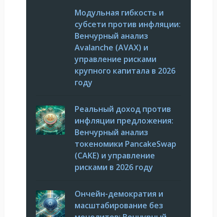
Модульная гибкость и
субсети против инфляции:
Венчурный анализ
Avalanche (AVAX) и
управление рисками
крупного капитала в 2026
году
Реальный доход против
инфляции предложения:
Венчурный анализ
токеномики PancakeSwap
(CAKE) и управление
рисками в 2026 году
Ончейн-демократия и
масштабирование без