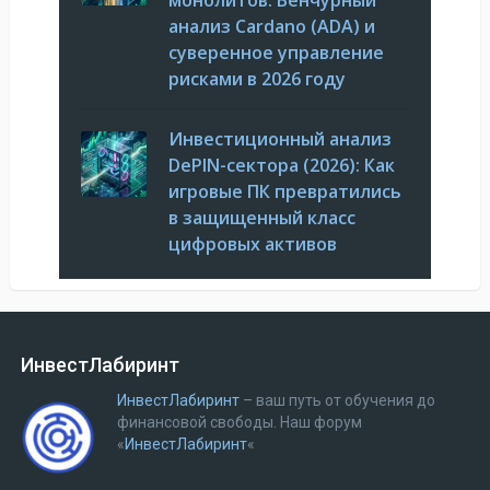
монолитов: Венчурный
анализ Cardano (ADA) и
суверенное управление
рисками в 2026 году
Инвестиционный анализ
DePIN-сектора (2026): Как
игровые ПК превратились
в защищенный класс
цифровых активов
ИнвестЛабиринт
ИнвестЛабиринт
– ваш путь от обучения до
финансовой свободы.
Наш форум
«
ИнвестЛабиринт
«