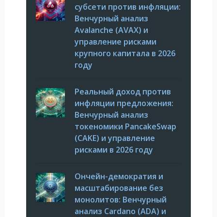
субсети против инфляции:
Венчурный анализ
Avalanche (AVAX) и
управление рисками
крупного капитала в 2026
году
Реальный доход против
инфляции предложения:
Венчурный анализ
токеномики PancakeSwap
(CAKE) и управление
рисками в 2026 году
Ончейн-демократия и
масштабирование без
монолитов: Венчурный
анализ Cardano (ADA) и