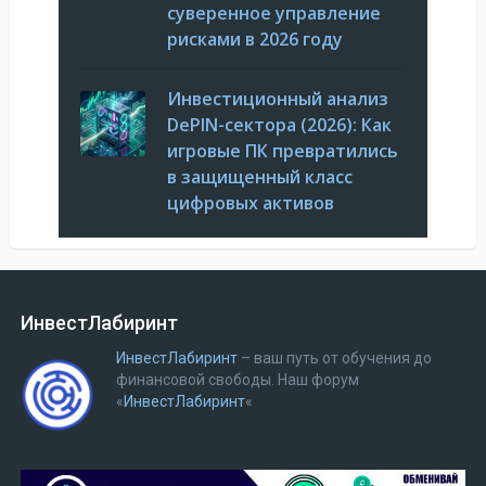
суверенное управление
рисками в 2026 году
Инвестиционный анализ
DePIN-сектора (2026): Как
игровые ПК превратились
в защищенный класс
цифровых активов
ИнвестЛабиринт
ИнвестЛабиринт
– ваш путь от обучения до
финансовой свободы.
Наш форум
«
ИнвестЛабиринт
«