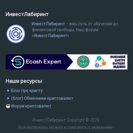
ИнвестЛабиринт
ИнвестЛабиринт
– ваш путь от обучения до
финансовой свободы.
Наш форум
«
ИнвестЛабиринт
«
Наши ресурсы
Блог про крипту
(блог) Обменники криптовалют
Форум криптовалют
ИнвестЛабиринт
Copyright © 2026.
Все материалы можно копировать с указанием -