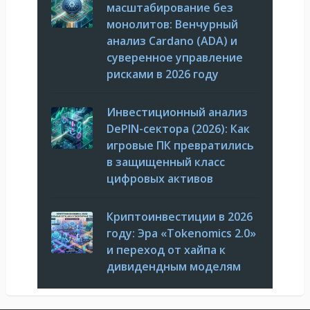
масштабирование без
монолитов: Венчурный
анализ Cardano (ADA) и
суверенное управление
рисками в 2026 году
Инвестиционный анализ
DePIN-сектора (2026): Как
игровые ПК превратились
в защищенный класс
цифровых активов
Криптоинвестиции в 2026
году: Эра «Tokenomics 2.0»
и переход от хайпа к
дивидендным моделям