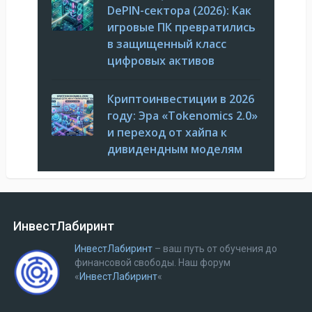
DePIN-сектора (2026): Как
игровые ПК превратились
в защищенный класс
цифровых активов
Криптоинвестиции в 2026
году: Эра «Tokenomics 2.0»
и переход от хайпа к
дивидендным моделям
ИнвестЛабиринт
ИнвестЛабиринт
– ваш путь от обучения до
финансовой свободы.
Наш форум
«
ИнвестЛабиринт
«