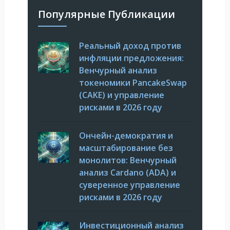
Популярные Публикации
Реальный доход против
инфляции предложения:
Венчурный анализ
токеномики PancakeSwap
(CAKE) и управление
рисками в 2026 году
Ончейн-демократия и
масштабирование без
монолитов: Венчурный
анализ Cardano (ADA) и
суверенное управление
рисками в 2026 году
Инвестиционный анализ