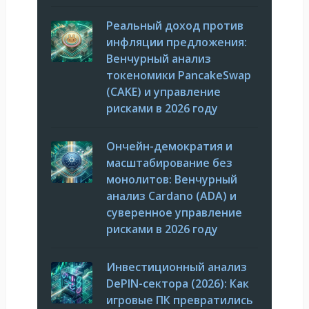
Реальный доход против
инфляции предложения:
Венчурный анализ
токеномики PancakeSwap
(CAKE) и управление
рисками в 2026 году
Ончейн-демократия и
масштабирование без
монолитов: Венчурный
анализ Cardano (ADA) и
суверенное управление
рисками в 2026 году
Инвестиционный анализ
DePIN-сектора (2026): Как
игровые ПК превратились