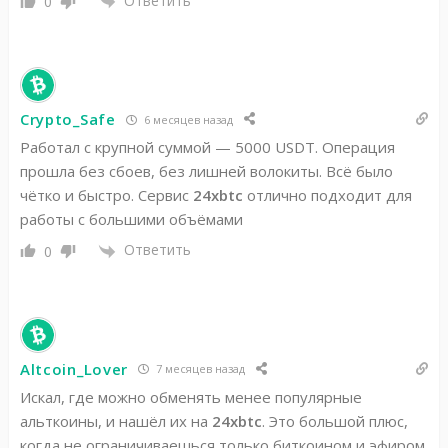
Ответить
0
Crypto_Safe
6 месяцев назад
Работал с крупной суммой — 5000 USDT. Операция
прошла без сбоев, без лишней волокиты. Всё было
чётко и быстро. Сервис
24xbtc
отлично подходит для
работы с большими объёмами
Ответить
0
Altcoin_Lover
7 месяцев назад
Искал, где можно обменять менее популярные
альткоины, и нашёл их на
24xbtc
. Это большой плюс,
когда не ограничиваешься только биткоином и эфиром.