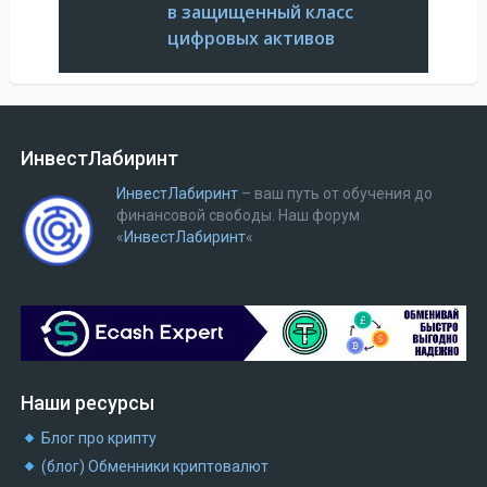
в защищенный класс
цифровых активов
ИнвестЛабиринт
ИнвестЛабиринт
– ваш путь от обучения до
финансовой свободы.
Наш форум
«
ИнвестЛабиринт
«
Наши ресурсы
Блог про крипту
(блог) Обменники криптовалют