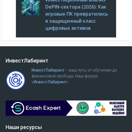
DePIN-сектора (2026): Как
игровые ПК превратились
в защищенный класс
цифровых активов
ИнвестЛабиринт
ИнвестЛабиринт
– ваш путь от обучения до
финансовой свободы.
Наш форум
«
ИнвестЛабиринт
«
Наши ресурсы