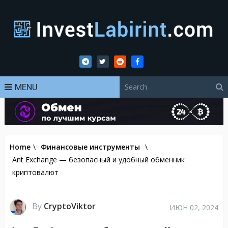
MENU
Home
\
Финансовые инструменты
\
Ant Exchange — безопасный и удобный обменник
криптовалют
By
CryptoViktor
ИЮН 02, 2024