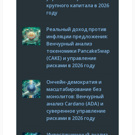
крупного капитала в 2026
году
Реальный доход против
инфляции предложения:
Венчурный анализ
токеномики PancakeSwap
(CAKE) и управление
рисками в 2026 году
Ончейн-демократия и
масштабирование без
монолитов: Венчурный
анализ Cardano (ADA) и
суверенное управление
рисками в 2026 году
Инвестиционный анализ