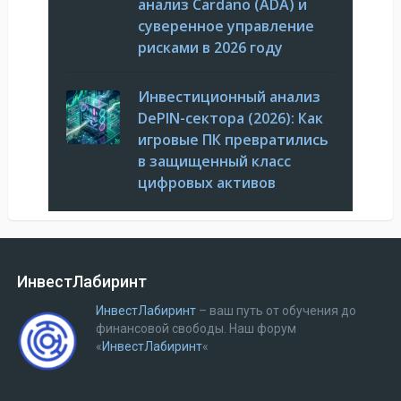
анализ Cardano (ADA) и
суверенное управление
рисками в 2026 году
Инвестиционный анализ
DePIN-сектора (2026): Как
игровые ПК превратились
в защищенный класс
цифровых активов
ИнвестЛабиринт
ИнвестЛабиринт
– ваш путь от обучения до
финансовой свободы.
Наш форум
«
ИнвестЛабиринт
«