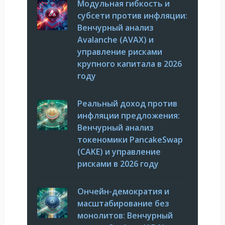
Модульная гибкость и
субсети против инфляции:
Венчурный анализ
Avalanche (AVAX) и
управление рисками
крупного капитала в 2026
году
Реальный доход против
инфляции предложения:
Венчурный анализ
токеномики PancakeSwap
(CAKE) и управление
рисками в 2026 году
Ончейн-демократия и
масштабирование без
монолитов: Венчурный